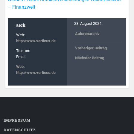
– Finanzwelt
28. August 2024
aeck
Autorenarchiv
Web:
http://www.verticus.de
Vorheriger Beitrag
Telefon:
Email:
Nächster Beitrag
Web:
http://www.verticus.de
IMPRESSUM
DATENSCHUTZ