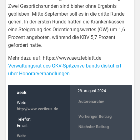
Zwei Gesprächsrunden sind bisher ohne Ergebnis
geblieben. Mitte September soll es in die dritte Runde
gehen. In der ersten Runde hatten die Krankenkassen
eine Steigerung des Orientierungswertes (OW) um 1,6
Prozent angeboten, während die KBV 5,7 Prozent
gefordert hatte.
Mehr dazu auf: https://www.aerzteblatt.de
Verwaltungsrat des GKV-Spitzenverbands diskutiert
über Honorarverhandlungen
28. August 2024
aeck
Autorenarchiv
Web:
http://www.verticus.de
Vorheriger Beitrag
Telefon:
Email:
Nächster Beitrag
Web: