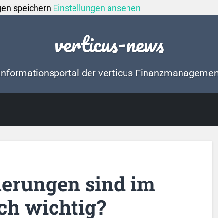
gen speichern
Einstellungen ansehen
verticus-news
Informationsportal der verticus Finanzmanageme
erungen sind im
ch wichtig?