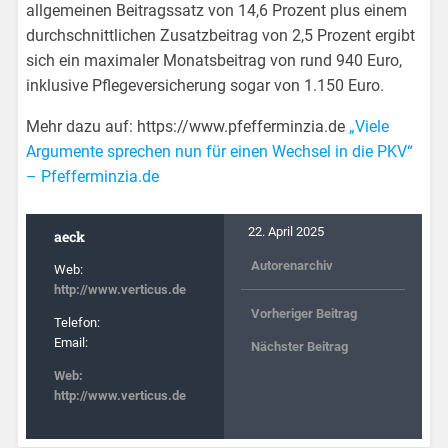
allgemeinen Beitragssatz von 14,6 Prozent plus einem
durchschnittlichen Zusatzbeitrag von 2,5 Prozent ergibt
sich ein maximaler Monatsbeitrag von rund 940 Euro,
inklusive Pflegeversicherung sogar von 1.150 Euro.
Mehr dazu auf: https://www.pfefferminzia.de
„Viele
Argumente sprechen nun für einen Wechsel in die PKV“
– Pfefferminzia.de
22. April 2025
aeck
Autorenarchiv
Web:
http://www.verticus.de
Vorheriger Beitrag
Telefon:
Email:
Nächster Beitrag
Web:
http://www.verticus.de