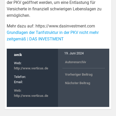
der PKV geöffnet werden, um eine Entlastung für
Versicherte in finanziell schwierigen Lebenslagen zu
ermöglichen.
Mehr dazu auf: https://www.dasinvestment.com
Grundlagen der Tarifstruktur in der PKV nicht mehr
zeitgemäß | DAS INVESTMENT
19. Juni 2024
aeck
Autorenarchiv
Web:
http://www.verticus.de
Vorheriger Beitrag
Telefon:
Email:
Nächster Beitrag
Web:
http://www.verticus.de