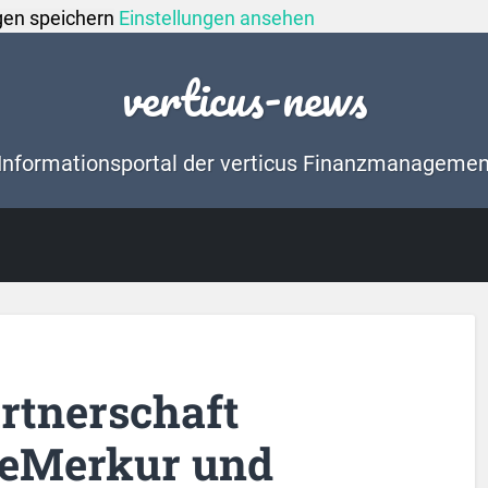
gen speichern
Einstellungen ansehen
verticus-news
Informationsportal der verticus Finanzmanageme
artnerschaft
eMerkur und