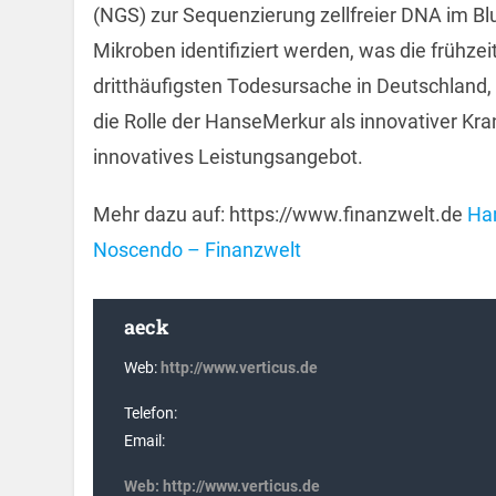
(NGS) zur Sequenzierung zellfreier DNA im Bl
Mikroben identifiziert werden, was die frühze
dritthäufigsten Todesursache in Deutschland, 
die Rolle der HanseMerkur als innovativer Kra
innovatives Leistungsangebot.
Mehr dazu auf: https://www.finanzwelt.de
Han
Noscendo – Finanzwelt
aeck
Web:
http://www.verticus.de
Telefon:
Email:
Web:
http://www.verticus.de