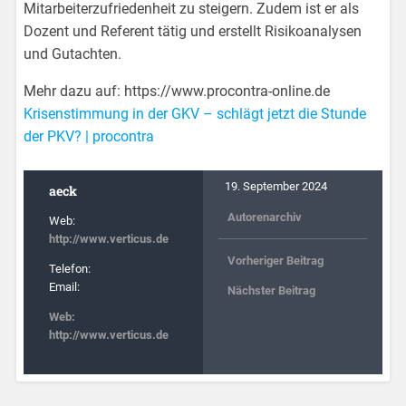
Mitarbeiterzufriedenheit zu steigern. Zudem ist er als
Dozent und Referent tätig und erstellt Risikoanalysen
und Gutachten.
Mehr dazu auf: https://www.procontra-online.de
Krisenstimmung in der GKV – schlägt jetzt die Stunde
der PKV? | procontra
19. September 2024
aeck
Autorenarchiv
Web:
http://www.verticus.de
Vorheriger Beitrag
Telefon:
Email:
Nächster Beitrag
Web:
http://www.verticus.de