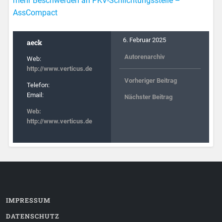
mehr Beschwerden an PKV-Schlichtungsstelle –
AssCompact
6. Februar 2025
aeck
Autorenarchiv
Web:
http://www.verticus.de
Vorheriger Beitrag
Telefon:
Email:
Nächster Beitrag
Web:
http://www.verticus.de
IMPRESSUM
DATENSCHUTZ