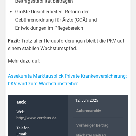
Beitragsstabilität beitragen
Größte Unsicherheiten: Reform der
Gebührenordnung für Ärzte (GOÄ) und
Entwicklungen im Pflegebereich
Fazit:
Trotz aller Herausforderungen bleibt die PKV auf
einem stabilen Wachstumspfad.
Mehr dazu auf:
Assekurata Marktausblick Private Krankenversicherung:
bKV wird zum Wachstumstreiber
12. Juni 2025
aeck
Autorenarchiv
Web:
http://www.verticus.de
Vorheriger Beitrag
Telefon:
Email:
Nächster Beitrag