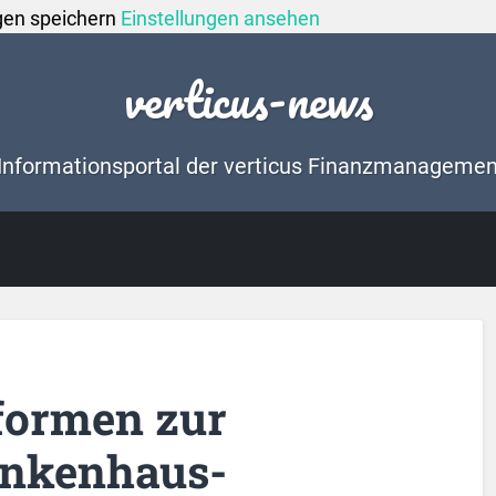
gen speichern
Einstellungen ansehen
verticus-news
Informationsportal der verticus Finanzmanageme
formen zur
ankenhaus-