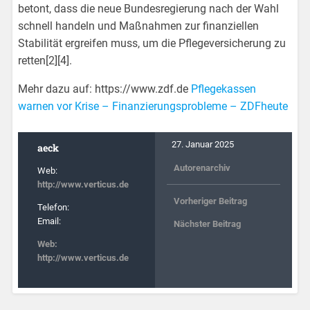
betont, dass die neue Bundesregierung nach der Wahl
schnell handeln und Maßnahmen zur finanziellen
Stabilität ergreifen muss, um die Pflegeversicherung zu
retten[2][4].
Mehr dazu auf: https://www.zdf.de
Pflegekassen
warnen vor Krise – Finanzierungsprobleme – ZDFheute
27. Januar 2025
aeck
Autorenarchiv
Web:
http://www.verticus.de
Vorheriger Beitrag
Telefon:
Email:
Nächster Beitrag
Web:
http://www.verticus.de