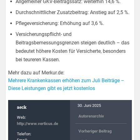
Allgemeiner GKV-Beitragssatz: weiterhin 14,6 %.
Durchschnittlicher Zusatzbeitrag: Anstieg auf 2,5 %.
Pflegeversicherung: Erhöhung auf 3,6 %.
Versicherungspflicht- und
Beitragsbemessungsgrenzen steigen deutlich – das
bedeutet höhere Kosten für Versicherte, besonders
bei teureren Kassen.
Mehr dazu auf Merkur.de:
Mehrere Krankenkassen erhöhen zum Juli Beiträge –
Diese Leistungen gibt es jetzt kostenlos
30. Juni 2025
aeck
Autorenarchiv
Web:
http://www.verticus.de
Vorheriger Beitrag
Telefon: