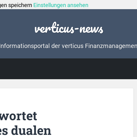
gen speichern
Einstellungen ansehen
verticus-news
Informationsportal der verticus Finanzmanageme
wortet
s dualen