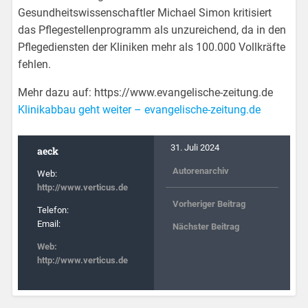
Gesundheitswissenschaftler Michael Simon kritisiert
das Pflegestellenprogramm als unzureichend, da in den
Pflegediensten der Kliniken mehr als 100.000 Vollkräfte
fehlen.
Mehr dazu auf: https://www.evangelische-zeitung.de
Klinikabbau geht weiter – evangelische-zeitung.de
31. Juli 2024
aeck
Autorenarchiv
Web:
http://www.verticus.de
Vorheriger Beitrag
Telefon:
Email:
Nächster Beitrag
Web:
http://www.verticus.de