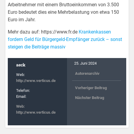
Arbeitnehmer mit einem Bruttoeinkommen von 3.500
Euro bedeutet dies eine Mehrbelastung von etwa 150
Euro im Jahr.
Mehr dazu auf: https://www.fr.de
Krankenkassen
fordern Geld für Bürgergeld-Empfänger zurück – sonst
steigen die Beiträge massiv
25. Juni 2024
aeck
Autorenarchiv
Web:
http://www.verticus.de
Vorheriger Beitrag
Telefon:
Email:
Nächster Beitrag
Web:
http://www.verticus.de