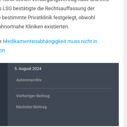
LSG bestätigte die Rechtsauffassung der
e bestimmte Privatklinik festgelegt, obwohl
ortnahe Kliniken existierten.
e
Medikamentenabhängigkeit muss nicht in
zin
5. August 2024
Autorenarchiv
Vorheriger Beitrag
Nächster Beitrag