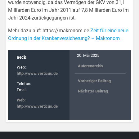
wurde notwendig, da das Vermögen der GKV von 31,1
Milliarden Euro im Jahr 2011 auf 7,8 Milliarden Euro im
Jahr 2024 zurückgegangen ist.
Mehr dazu auf: https://makronom.de
Zeit für eine neue
Ordnung in der Krankenversicherung? – Makronom
20. Mai 2025
aeck
Autorenarchiv
Web:
http://www.verticus.de
Vorheriger Beitrag
Telefon:
Email:
Nächster Beitrag
Web:
http://www.verticus.de