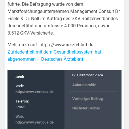
führte. Die Befragung wurde von dem
Marktforschungsunternehmen Management Consult Dr.
Eisele & Dr. Noll im Auftrag des GKV-Spitzenverbandes
durchgeführt und umfasste 4.000 Personen, davon
3.512 GKV-Versicherte.
Mehr dazu auf: https://www.aerzteblatt.de
Zufriedenheit mit dem Gesundheitssystem hat
abgenommen – Deutsches Ärzteblatt
12. Dezember 2024
aeck
Autorenarchiv
Web:
http://www.verticus.de
Vorheriger Beitrag
Telefon:
Email:
Nächster Beitrag
Web:
http://www.verticus.de