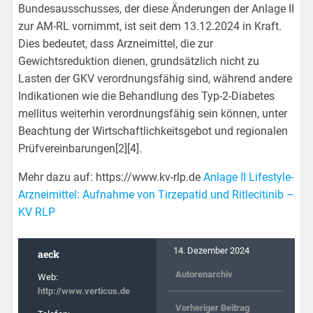
Bundesausschusses, der diese Änderungen der Anlage II
zur AM-RL vornimmt, ist seit dem 13.12.2024 in Kraft.
Dies bedeutet, dass Arzneimittel, die zur
Gewichtsreduktion dienen, grundsätzlich nicht zu
Lasten der GKV verordnungsfähig sind, während andere
Indikationen wie die Behandlung des Typ-2-Diabetes
mellitus weiterhin verordnungsfähig sein können, unter
Beachtung der Wirtschaftlichkeitsgebot und regionalen
Prüfvereinbarungen[2][4].
Mehr dazu auf: https://www.kv-rlp.de
Anlage II Lifestyle-
Arzneimittel: Aufnahme von Tirzepatid und Ritlecitinib –
KV RLP
14. Dezember 2024
aeck
Autorenarchiv
Web:
http://www.verticus.de
Vorheriger Beitrag