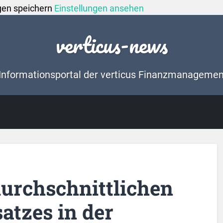
gen speichern
Einstellungen ansehen
verticus-news
Informationsportal der verticus Finanzmanageme
urchschnittlichen
atzes in der