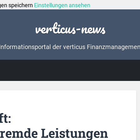
gen speichern
Einstellungen ansehen
verticus-news
Informationsportal der verticus Finanzmanageme
t:
fremde Leistungen